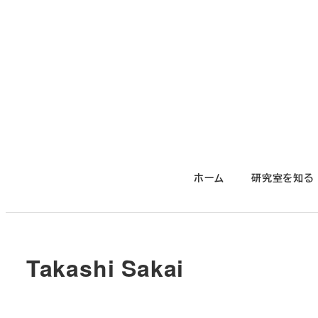
メ
イ
ン
コ
ン
テ
ン
ツ
ホーム
研究室を知る
へ
移
動
Takashi Sakai