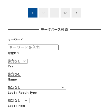
投
1
2
…
18
稿
データベース検索
の
ペ
キーワード
ー
対象DB
ジ
Year
送
り
Name
Log1 : Result Type
Log1 : Feel