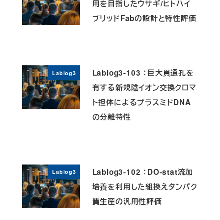
用を目指したウサギ/ヒトハイ
ブリッドFabの設計と特性評価
Lablog3-103 ：巨大貫通孔を
Lablog3
有する新規陰イオン交換クロマ
ト担体によるプラスミドDNA
の分離特性
Lablog3-102 ：DO-stat流加
Lablog3
培養を利用した組換えタンパク
質生産の汎用性評価