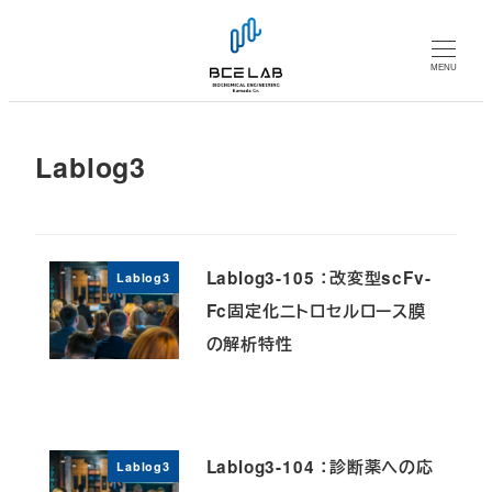
メ
イ
MENU
ン
コ
ン
Lablog3
テ
ン
ツ
へ
Lablog3-105 ：改変型scFv-
Lablog3
移
Fc固定化ニトロセルロース膜
動
の解析特性
Lablog3-104 ：診断薬への応
Lablog3