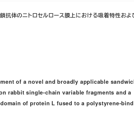
ウサギ単鎖抗体のニトロセルロース膜上における吸着特性お
ment of a novel and broadly applicable sandwi
n rabbit single-chain variable fragments and a
 domain of protein L fused to a polystyrene-bind