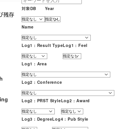
対象DB
Year
よび残存
Name
Log1 : Result Type
Log1 : Feel
Log1 : Area
ch
Log2 : Conference
ing
Log2 : PRST Style
Log2 : Award
Log3 : Degree
Log4 : Pub Style