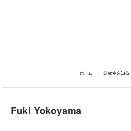
メ
イ
ン
コ
ン
テ
ン
ツ
ホーム
研究室を知る
へ
移
動
Fuki Yokoyama