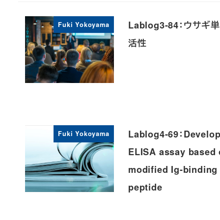
Lablog3-84：
Fuki Yokoyama
活性
Lablog4-69：Develop
Fuki Yokoyama
ELISA assay based o
modified Ig-binding
peptide