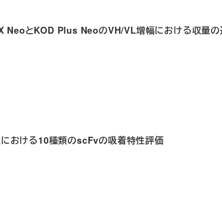
D FX NeoとKOD Plus NeoのVH/VL増幅における収量
NC膜上における10種類のscFvの吸着特性評価