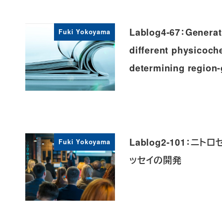
Lablog4-67：Generati
Fuki Yokoyama
different physicoch
determining region-
Lablog2-101
Fuki Yokoyama
ッセイの開発