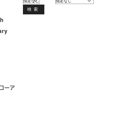
検索
th
ary
フローア