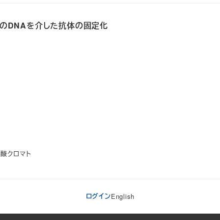
質膜へのDNAを介した抗体の固定化
核酸クロマト
ログイン
English