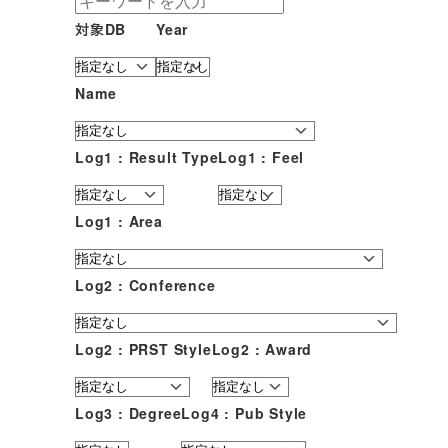
対象DB
Year
Name
Log1 : Result Type
Log1 : Feel
Log1 : Area
Log2 : Conference
Log2 : PRST Style
Log2 : Award
Log3 : Degree
Log4 : Pub Style