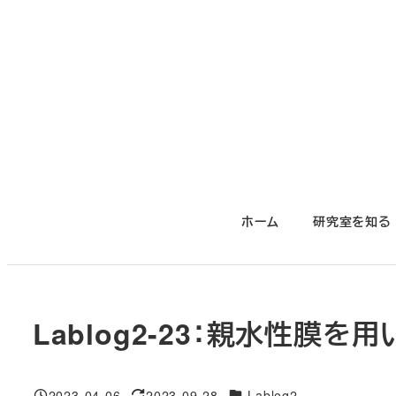
メ
イ
ン
コ
ン
テ
ン
ツ
ホーム
研究室を知る
へ
移
動
Lablog2-23：親水性膜を
対象DB
2023-04-06
2023-09-28
Lablog2