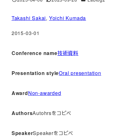
投稿日
更新日
Takashi Sakai
, 
Yoichi Kumada
2015-03-01
Conference name
技術資料
Presentation style
Oral presentation
Award
Non-awarded
Authors
Autohrsをコピペ
Speaker
Speakerをコピペ