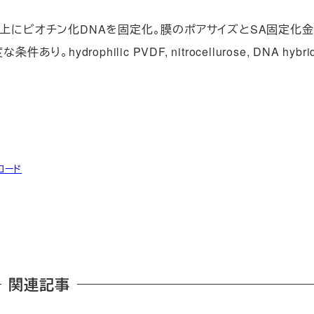
膜上にビオチン化DNAを固定化。膜のポアサイズとSA固定化金
ydrophilic PVDF, nitrocellurose, DNA hybridi
ロード
関連記事