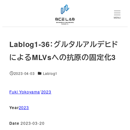
メ
イ
MENU
ン
コ
ン
Lablog1-36：グルタルアルデヒド
テ
ン
によるMLVsへの抗原の固定化3
ツ
へ
対象DB
2023-04-03
Lablog1
移
投稿日
動
Fuki Yokoyama
'
2023
2023
Year
2023-03-20
Date