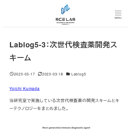
メ
イ
MENU
ン
コ
ン
Lablog5-3：次世代検査薬開発ス
テ
ン
キーム
ツ
へ
対象DB
2023-03-17
2023-03-18
Lablog5
移
投稿日
更新日
動
Yoichi Kumada
当研究室で実施している次世代検査薬の開発スキームとキ
ーテクノロジーをまとめました。