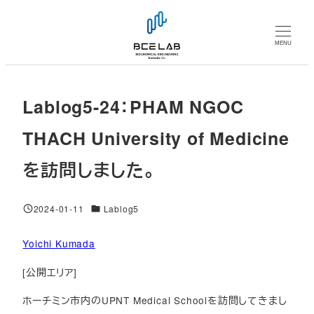
メ
イ
MENU
ン
コ
ン
Lablog5-24：PHAM NGOC
テ
ン
THACH University of Medicine
ツ
を訪問しました。
へ
移
動
対象DB
2024-01-11
Lablog5
投稿日
Yoichi Kumada
[公開エリア]
ホーチミン市内のUPNT Medical Schoolを訪問してきまし