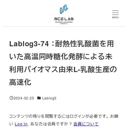
メ
イ
MENU
ン
コ
ン
Lablog3-74 ：耐熱性乳酸菌を用
テ
ン
いた高温同時糖化発酵による未
ツ
利用バイオマス由来L-乳酸生産の
へ
移
高速化
動
対象DB
2024-02-25
Lablog3
投稿日
コンテンツの残りを閲覧するにはログインが必要です。 お願
い
Log In
. あなたは会員ですか ?
会員について