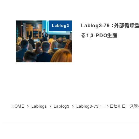
Lablog3-79 ：外
Lablog3
る1,3-PDO生産
HOME
Lablogs
Lablog3
Lablog3-73 ：ニトロセル