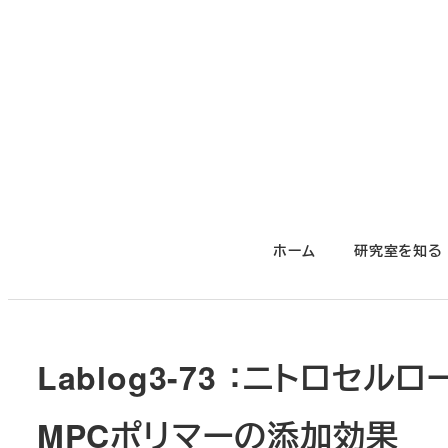
メ
イ
ン
コ
ン
テ
ン
ツ
ホーム
研究室を知る
へ
移
動
Lablog3-73 ：ニトロ
MPCポリマーの添加効果