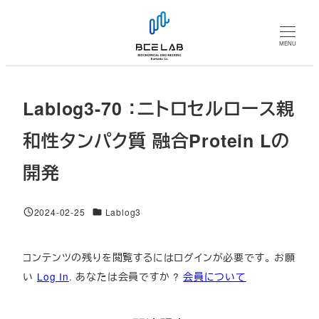
メ
イ
MENU
ン
コ
ン
Lablog3-70 ：ニトロセルロース親
テ
ン
和性タンパク質 融合Protein Lの
ツ
開発
へ
移
動
対象DB
2024-02-25
Lablog3
投稿日
コンテンツの残りを閲覧するにはログインが必要です。 お願
い
Log In
. あなたは会員ですか ?
会員について