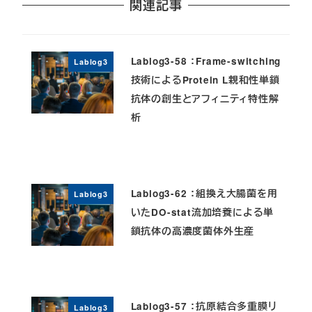
関連記事
Lablog3-58 ：Frame-switching
Lablog3
技術によるProtein L親和性単鎖
抗体の創生とアフィニティ特性解
析
Lablog3-62 ：組換え大腸菌を用
Lablog3
いたDO-stat流加培養による単
鎖抗体の高濃度菌体外生産
Lablog3-57 ：抗原結合多重膜リ
Lablog3