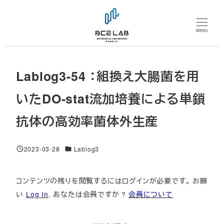
メ
イ
MENU
ン
コ
ン
Lablog3-54 ：組換え大腸菌を用
テ
ン
いたDO-stat流加培養による単鎖
ツ
抗体の高効率菌体外生産
へ
移
動
対象DB
2023-03-28
Lablog3
投稿日
コンテンツの残りを閲覧するにはログインが必要です。 お願
い
Log In
. あなたは会員ですか ?
会員について