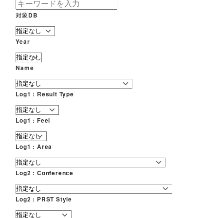
対象DB
Year
Name
Log1 : Result Type
Log1 : Feel
Log1 : Area
Log2 : Conference
Log2 : PRST Style