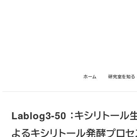
メ
イ
ン
コ
ン
テ
ン
ツ
ホーム
研究室を知る
へ
移
動
Lablog3-50 ：キシリ
よるキシリトール発酵プロセ