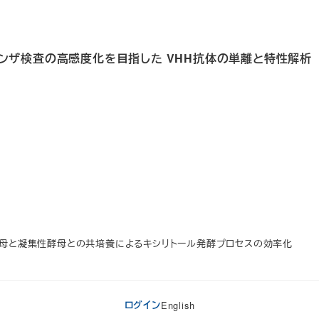
ンフルエンザ検査の高感度化を目指した VHH抗体の単離と特性解析
ル生産酵母と凝集性酵母との共培養によるキシリトール発酵プロセスの効率化
ログイン
English