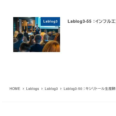
Lablog3-55 ：イ
Lablog3
HOME
Lablogs
Lablog3
Lablog3-50 ：キシリトー