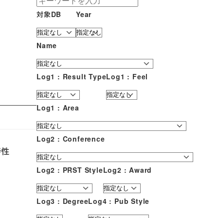
対象DB
Year
Name
Log1 : Result Type
Log1 : Feel
Log1 : Area
Log2 : Conference
特性
Log2 : PRST Style
Log2 : Award
Log3 : Degree
Log4 : Pub Style