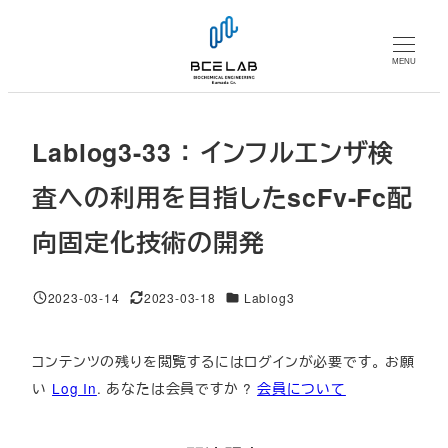
メ
イ
MENU
ン
コ
ン
Lablog3-33 ： インフルエンザ検
テ
ン
査への利用を目指したscFv-Fc配
ツ
向固定化技術の開発
へ
移
動
対象DB
2023-03-14
2023-03-18
Lablog3
投稿日
更新日
コンテンツの残りを閲覧するにはログインが必要です。 お願
い
Log In
. あなたは会員ですか ?
会員について