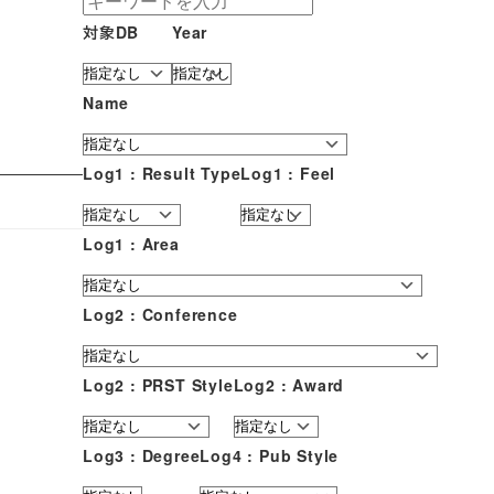
対象DB
Year
Name
Log1 : Result Type
Log1 : Feel
Log1 : Area
Log2 : Conference
Log2 : PRST Style
Log2 : Award
Log3 : Degree
Log4 : Pub Style