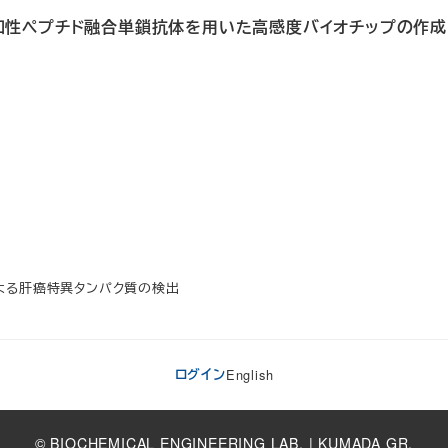
MMA親和性ペプチド融合単鎖抗体を用いた高感度バイオチップの作成
解析による肝癌特異タンパク質の検出
ログイン
English
© BIOCHEMICAL ENGINEERING LAB. | KUMADA GR.