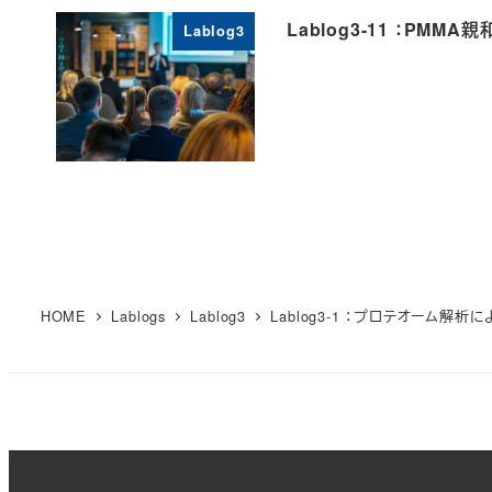
Lablog3-11 ：P
Lablog3
HOME
Lablogs
Lablog3
Lablog3-1 ：プロテオーム