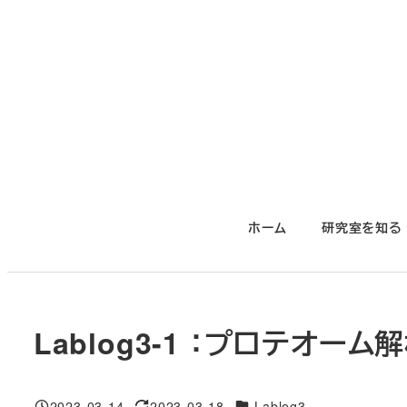
メ
イ
ン
コ
ン
テ
ン
ツ
ホーム
研究室を知る
へ
移
動
Lablog3-1 ：プロテオ
対象DB
2023-03-14
2023-03-18
Lablog3