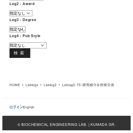
Log2 : Award
Log3 : Degree
Log4 : Pub Style
検索
HOME
Lablogs
Lablog2
Lablog2-75：研究紹介＆技術交流
ログイン
English
© BIOCHEMICAL ENGINEERING LAB. | KUMADA GR.