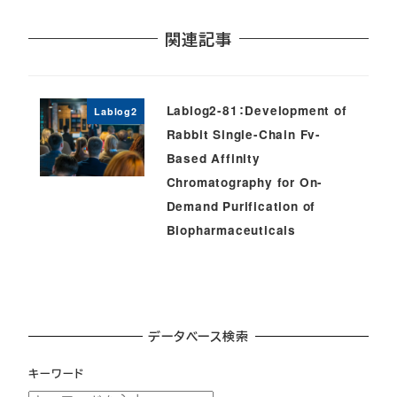
関連記事
Lablog2-81：Development of
Lablog2
Rabbit Single-Chain Fv-
Based Affinity
Chromatography for On-
Demand Purification of
Biopharmaceuticals
データベース検索
キーワード