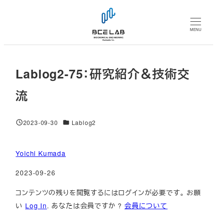
メ
イ
MENU
ン
コ
ン
Lablog2-75：研究紹介＆技術交
テ
ン
流
ツ
へ
対象DB
2023-09-30
Lablog2
移
投稿日
動
Yoichi Kumada
2023-09-26
コンテンツの残りを閲覧するにはログインが必要です。 お願
い
Log In
. あなたは会員ですか ?
会員について