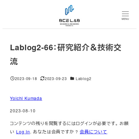
メ
イ
MENU
ン
コ
ン
Lablog2-66：研究紹介＆技術交
テ
ン
流
ツ
へ
対象DB
2023-09-18
2023-09-23
Lablog2
移
投稿日
更新日
動
Yoichi Kumada
2023-08-10
コンテンツの残りを閲覧するにはログインが必要です。 お願
い
Log In
. あなたは会員ですか ?
会員について