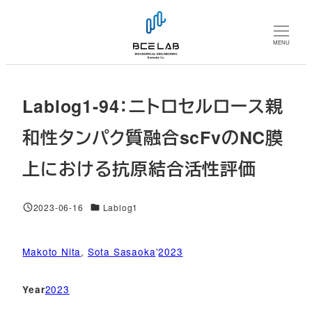
メ
イ
MENU
ン
コ
ン
Lablog1-94：ニトロセルロース親
テ
ン
和性タンパク質融合scFvのNC膜
ツ
上における抗原結合活性評価
へ
移
動
対象DB
2023-06-16
Lablog1
投稿日
Makoto Nita
, 
Sota Sasaoka
'
2023
2023
Year