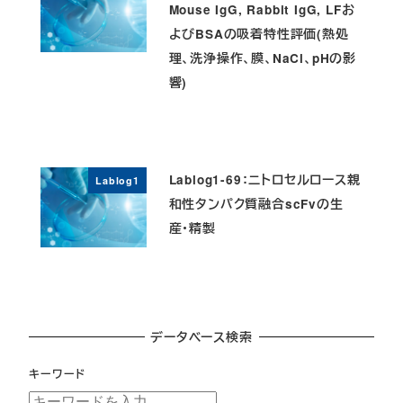
Mouse IgG, Rabbit IgG, LFお
よびBSAの吸着特性評価(熱処
理、洗浄操作、膜、NaCl、pHの影
響)
Lablog1-69：ニトロセルロース親
Lablog1
和性タンパク質融合scFvの生
産・精製
データベース検索
キーワード