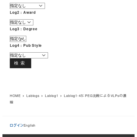
Log2 : Award
Log3 : Degree
Log4 : Pub Style
検索
HOME
Lablogs
Lablog1
Lablog1-45：PEG沈殿によるVLPsの濃
縮
ログイン
English