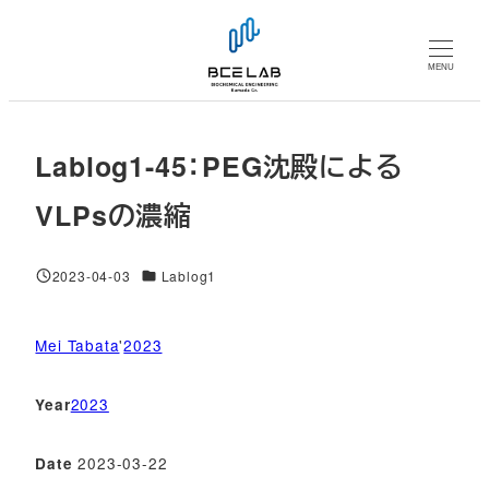
メ
イ
MENU
ン
コ
ン
Lablog1-45：PEG沈殿による
テ
ン
VLPsの濃縮
ツ
へ
対象DB
2023-04-03
Lablog1
移
投稿日
動
Mei Tabata
'
2023
2023
Year
2023-03-22
Date