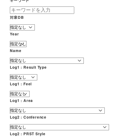
キーワード
対象DB
Year
Name
Log1 : Result Type
Log1 : Feel
Log1 : Area
Log2 : Conference
Log2 : PRST Style