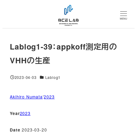
メ
イ
MENU
ン
コ
ン
Lablog1-39：appkoff測定用の
テ
ン
VHHの生産
ツ
へ
対象DB
2023-04-03
Lablog1
移
投稿日
動
Akihiro Numata
'
2023
2023
Year
2023-03-20
Date