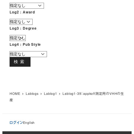
Log2 : Award
Log3 : Degree
Log4 : Pub Style
検索
HOME
Lablogs
Lablog1
Lablog1-39：appkoff測定用のVHHの生
産
ログイン
English