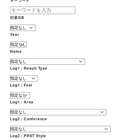
キーワード
対象DB
Year
Name
Log1 : Result Type
Log1 : Feel
Log1 : Area
Log2 : Conference
Log2 : PRST Style