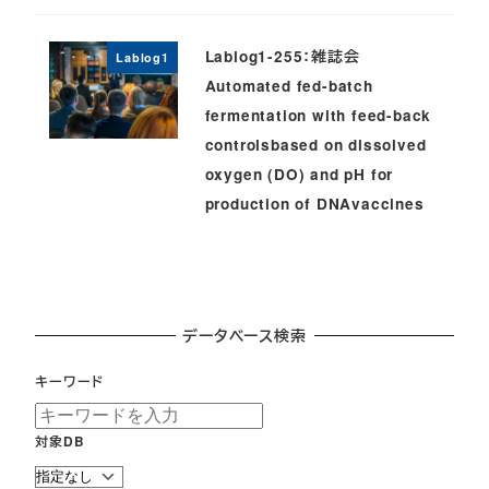
Lablog1-255：雑誌会
Lablog1
Automated fed-batch
fermentation with feed-back
controlsbased on dissolved
oxygen (DO) and pH for
production of DNAvaccines
データベース検索
キーワード
対象DB