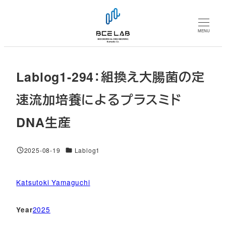
メ
イ
MENU
ン
コ
ン
Lablog1-294：組換え大腸菌の定
テ
ン
速流加培養によるプラスミド
ツ
DNA生産
へ
移
動
対象DB
2025-08-19
Lablog1
投稿日
Katsutoki Yamaguchi
2025
Year