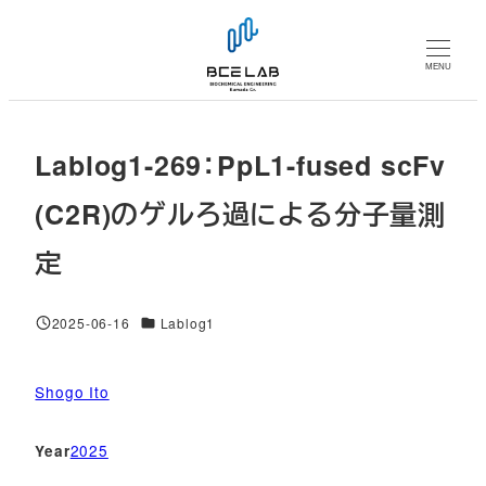
メ
イ
MENU
ン
コ
ン
Lablog1-269：PpL1-fused scFv
テ
ン
(C2R)のゲルろ過による分子量測
ツ
定
へ
移
動
対象DB
2025-06-16
Lablog1
投稿日
Shogo Ito
2025
Year