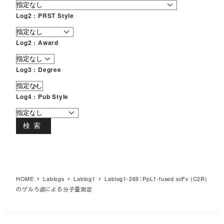
Log2 : PRST Style
Log2 : Award
Log3 : Degree
Log4 : Pub Style
検索
HOME
Lablogs
Lablog1
Lablog1-269：PpL1-fused scFv (C2R)
のゲルろ過による分子量測定