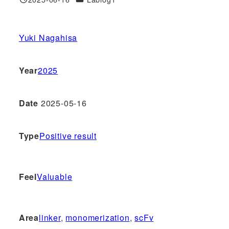
投稿日
Yuki Nagahisa
Year
2025
Date
2025-05-16
Type
Positive result
Feel
Valuable
Area
linker
, 
monomerization
, 
scFv