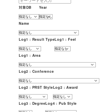
対象DB
Year
Name
Log1 : Result Type
Log1 : Feel
Log1 : Area
Log2 : Conference
Log2 : PRST Style
Log2 : Award
Log3 : Degree
Log4 : Pub Style