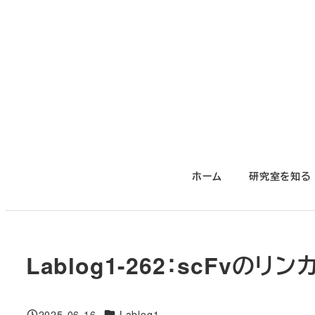
メ
イ
ン
コ
ン
テ
ン
ツ
ホーム
研究室を知る
へ
移
動
Lablog1-262：scFv
対象DB
2025-06-16
Lablog1