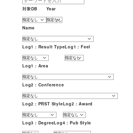
対象DB
Year
Name
Log1 : Result Type
Log1 : Feel
Log1 : Area
Log2 : Conference
Log2 : PRST Style
Log2 : Award
Log3 : Degree
Log4 : Pub Style