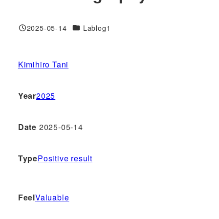
対象DB
2025-05-14
Lablog1
投稿日
Kimihiro Tani
Year
2025
Date
2025-05-14
Type
Positive result
Feel
Valuable