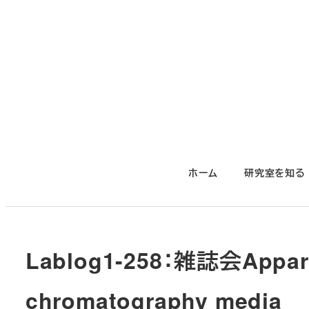
メ
イ
ン
コ
ン
テ
ン
ツ
ホーム
研究室を知る
へ
移
動
Lablog1-258：雑誌会Apparent
chromatography media