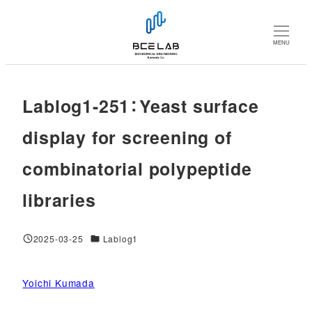
メ
イ
MENU
ン
コ
ン
Lablog1-251：Yeast surface
テ
ン
display for screening of
ツ
combinatorial polypeptide
へ
移
libraries
動
対象DB
2025-03-25
Lablog1
投稿日
Yoichi Kumada