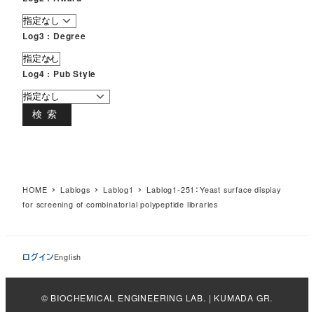
Log3 : Degree
Log4 : Pub Style
検索
HOME
Lablogs
Lablog1
Lablog1-251：Yeast surface display
for screening of combinatorial polypeptide libraries
ログイン
English
© BIOCHEMICAL ENGINEERING LAB. | KUMADA GR.