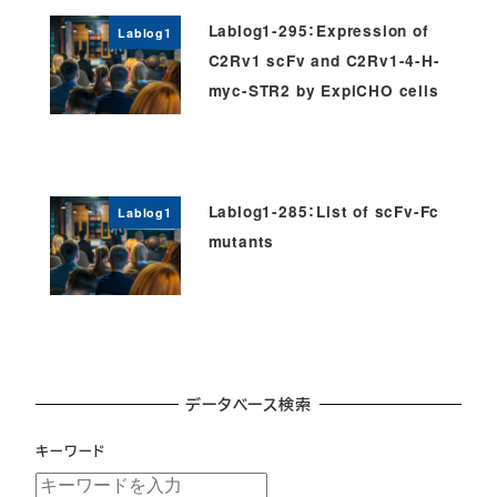
Lablog1-295：Expression of
Lablog1
C2Rv1 scFv and C2Rv1-4-H-
myc-STR2 by ExpiCHO cells
Lablog1-285：List of scFv-Fc
Lablog1
mutants
データベース検索
キーワード