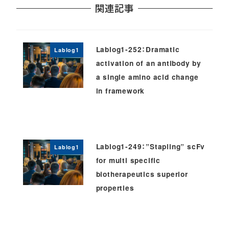
関連記事
Lablog1-252：Dramatic
Lablog1
activation of an antibody by
a single amino acid change
in framework
Lablog1-249：”Stapling” scFv
Lablog1
for multi specific
biotherapeutics superior
properties