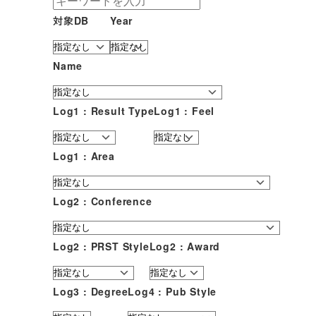
対象DB
Year
Name
Log1 : Result Type
Log1 : Feel
Log1 : Area
Log2 : Conference
Log2 : PRST Style
Log2 : Award
Log3 : Degree
Log4 : Pub Style