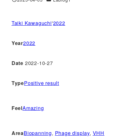
投稿日
Taiki Kawaguchi
'
2022
Year
2022
Date
2022-10-27
Type
Positive result
Feel
Amazing
Area
Biopanning
, 
Phage display
, 
VHH