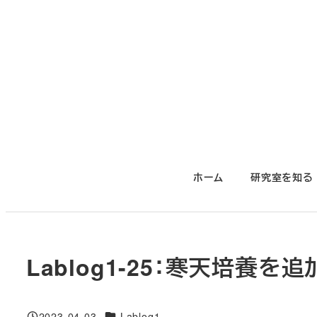
メ
イ
ン
コ
ン
テ
ン
ツ
ホーム
研究室を知る
へ
移
動
Lablog1-25：寒天培養
対象DB
2023-04-03
Lablog1