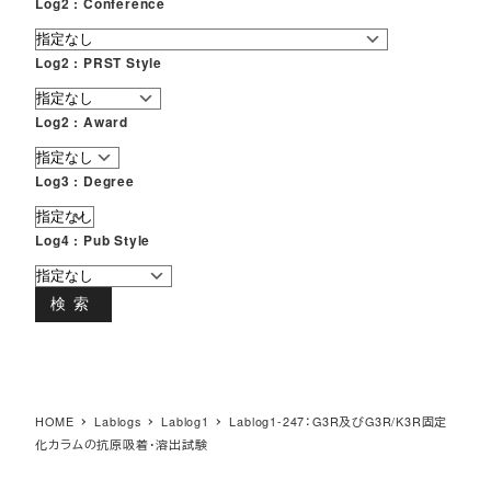
Log2 : Conference
Log2 : PRST Style
Log2 : Award
Log3 : Degree
Log4 : Pub Style
検索
HOME
Lablogs
Lablog1
Lablog1-247：G3R及びG3R/K3R固定
化カラムの抗原吸着・溶出試験