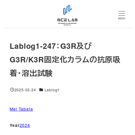
メ
イ
MENU
ン
コ
ン
Lablog1-247：G3R及び
テ
ン
G3R/K3R固定化カラムの抗原吸
ツ
着・溶出試験
へ
移
動
対象DB
2025-03-24
Lablog1
投稿日
Mei Tabata
2024
Year