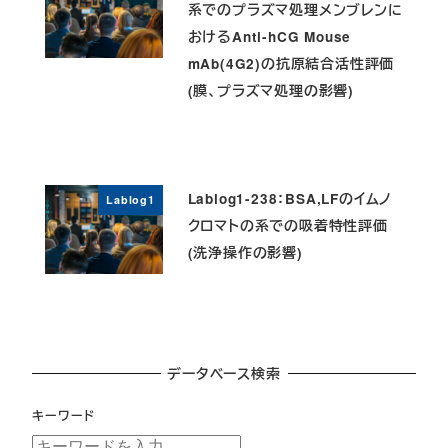
系でのプラズマ処理メンブレンに
おけるAnti-hCG Mouse
mAb(4G2)の抗原結合活性評価
(膜、プラズマ処理の影響)
Lablog1-238：BSA,LFのイムノ
Lablog1
クロマトの系での吸着特性評価
(洗浄操作の影響)
データベース検索
キーワード