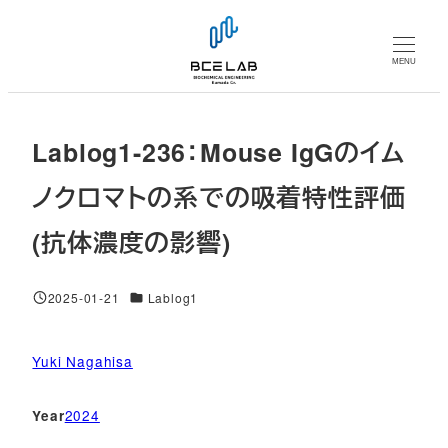
メ
イ
MENU
ン
コ
ン
Lablog1-236：Mouse IgGのイム
テ
ン
ノクロマトの系での吸着特性評価
ツ
(抗体濃度の影響)
へ
移
動
対象DB
2025-01-21
Lablog1
投稿日
Yuki Nagahisa
2024
Year