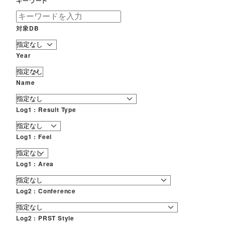
キーワード
対象DB
Year
Name
Log1 : Result Type
Log1 : Feel
Log1 : Area
Log2 : Conference
Log2 : PRST Style