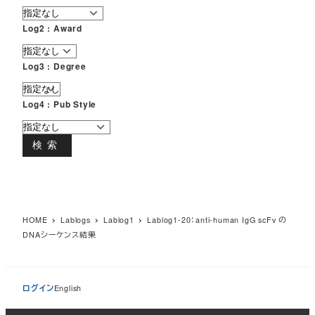
Log2 : Award
Log3 : Degree
Log4 : Pub Style
検索
HOME
Lablogs
Lablog1
Lablog1-20：anti-human IgG scFv の
DNAシーケンス結果
ログイン
English