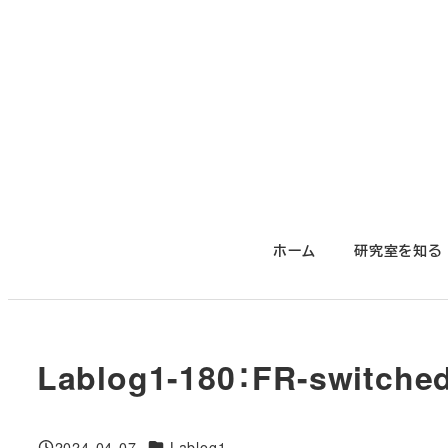
メ
イ
ン
コ
ン
テ
ン
ツ
ホーム
研究室を知る
へ
移
動
Lablog1-180：FR-switche
対象DB
2024-04-07
Lablog1