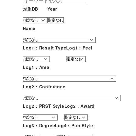
対象DB
Year
Name
Log1 : Result Type
Log1 : Feel
Log1 : Area
Log2 : Conference
Log2 : PRST Style
Log2 : Award
Log3 : Degree
Log4 : Pub Style