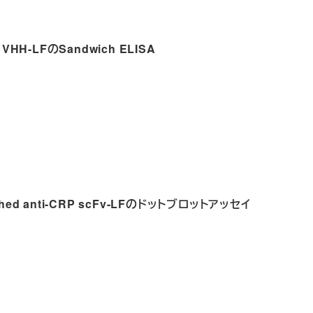
G VHH-LFのSandwich ELISA
itched anti-CRP scFv-LFのドットブロットアッセイ