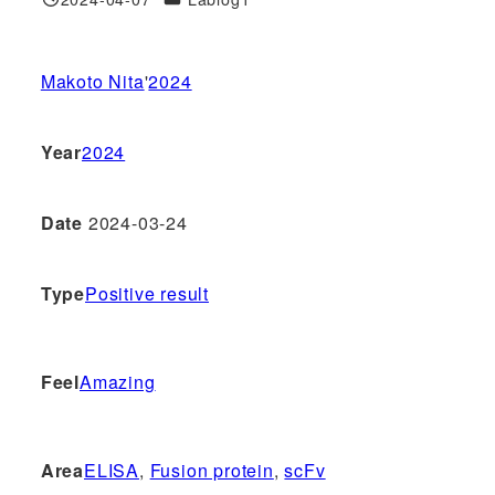
投稿日
Makoto Nita
'
2024
Year
2024
Date
2024-03-24
Type
Positive result
Feel
Amazing
Area
ELISA
, 
Fusion protein
, 
scFv