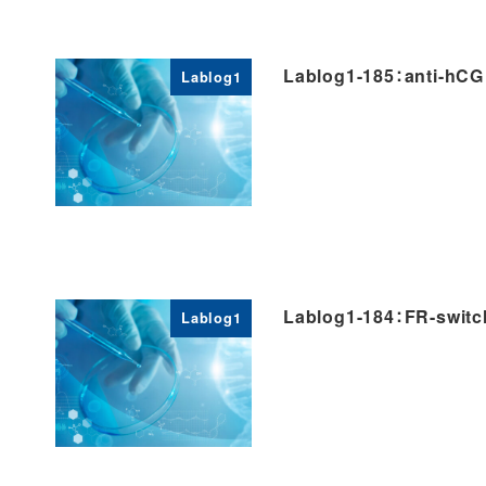
Lablog1-185：anti-hC
Lablog1
Lablog1-184：FR-sw
Lablog1