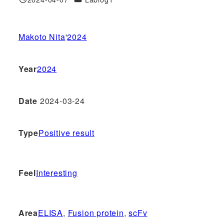
投稿日
Makoto Nita
'
2024
Year
2024
Date
2024-03-24
Type
Positive result
Feel
Interesting
Area
ELISA
, 
Fusion protein
, 
scFv