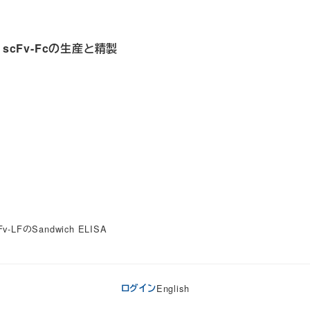
CRP scFv-Fcの生産と精製
scFv-LFのSandwich ELISA
ログイン
English