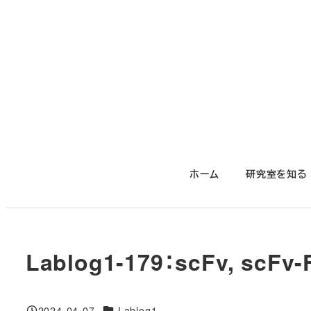
メ
イ
ン
コ
ン
テ
ン
ツ
ホーム
研究室を知る
へ
移
動
Lablog1-179：scFv, scFv
対象DB
2024-04-07
Lablog1