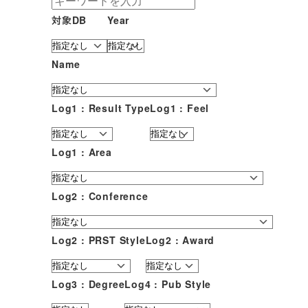
対象DB
Year
Name
Log1 : Result Type
Log1 : Feel
Log1 : Area
Log2 : Conference
Log2 : PRST Style
Log2 : Award
Log3 : Degree
Log4 : Pub Style