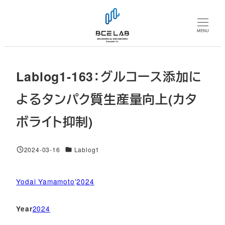
メ
イ
MENU
ン
コ
ン
Lablog1-163：グルコース添加に
テ
ン
よるタンパク質生産量向上(カタ
ツ
ボライト抑制)
へ
移
動
対象DB
2024-03-16
Lablog1
投稿日
Yodai Yamamoto
'
2024
2024
Year