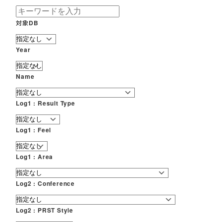
対象DB
Year
Name
Log1 : Result Type
Log1 : Feel
Log1 : Area
Log2 : Conference
Log2 : PRST Style