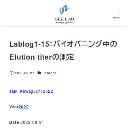
メ
イ
MENU
ン
コ
ン
Lablog1-15：バイオパニング中の
テ
ン
Elution titerの測定
ツ
へ
対象DB
2023-03-27
Lablog1
移
投稿日
動
Taiki Kawaguchi
'
2022
2022
Year
2022-08-31
Date