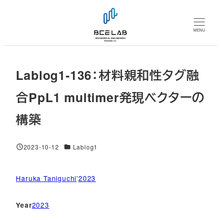
メ
イ
MENU
ン
コ
ン
Lablog1-136：材料親和性タグ融
テ
ン
合PpL1 multimer発現ベクターの
ツ
構築
へ
移
動
対象DB
2023-10-12
Lablog1
投稿日
Haruka Taniguchi
'
2023
2023
Year