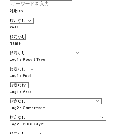
対象DB
Year
Name
Log1 : Result Type
Log1 : Feel
Log1 : Area
Log2 : Conference
Log2 : PRST Style