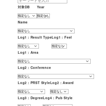
対象DB
Year
Name
Log1 : Result Type
Log1 : Feel
Log1 : Area
Log2 : Conference
Log2 : PRST Style
Log2 : Award
Log3 : Degree
Log4 : Pub Style