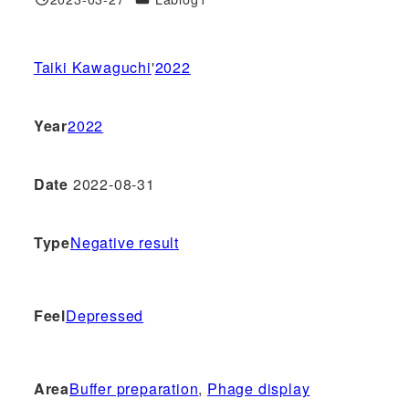
投稿日
Taiki Kawaguchi
'
2022
Year
2022
Date
2022-08-31
Type
Negative result
Feel
Depressed
Area
Buffer preparation
, 
Phage display