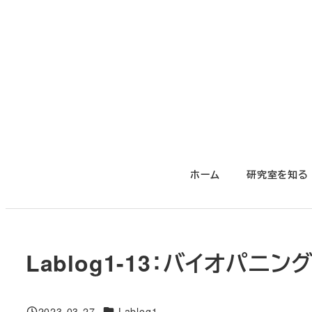
メ
イ
ン
コ
ン
テ
ン
ツ
ホーム
研究室を知る
へ
移
動
Lablog1-13：バイオパ
対象DB
2023-03-27
Lablog1