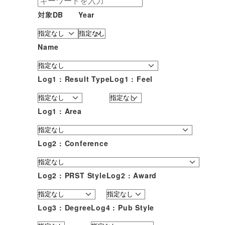
対象DB
Year
Name
Log1 : Result Type
Log1 : Feel
Log1 : Area
Log2 : Conference
Log2 : PRST Style
Log2 : Award
Log3 : Degree
Log4 : Pub Style