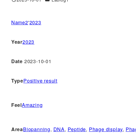
投稿日
Name2
'
2023
Year
2023
Date
2023-10-01
Type
Positive result
Feel
Amazing
Area
Biopanning
, 
DNA
, 
Peptide
, 
Phage display
, 
Pha