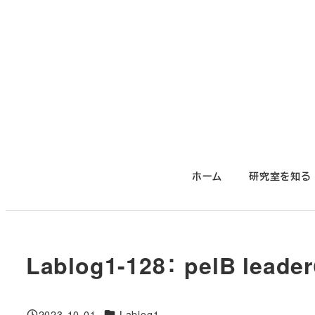
メ
イ
ン
コ
ン
テ
ン
ツ
ホーム
研究室を知る
へ
移
動
Lablog1-128： pelB le
対象DB
2023-10-01
Lablog1