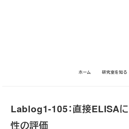
メ
イ
ン
コ
ン
テ
ン
ツ
ホーム
研究室を知る
へ
移
動
Lablog1-105：直接ELI
性の評価