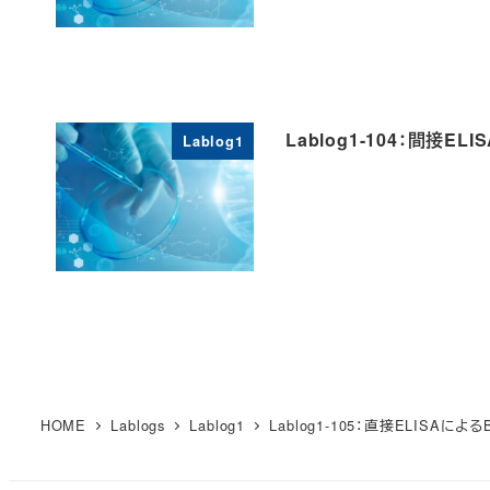
Lablog1-104：間接
Lablog1
HOME
Lablogs
Lablog1
Lablog1-105：直接ELISA