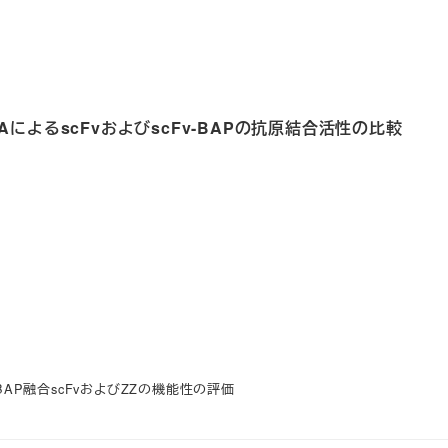
ELISAによるscFvおよびscFv-BAPの抗原結合活性の比較
によるBAP融合scFvおよびZZの機能性の評価