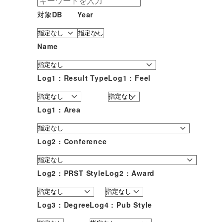
対象DB
Year
Name
Log1 : Result Type
Log1 : Feel
Log1 : Area
Log2 : Conference
Log2 : PRST Style
Log2 : Award
Log3 : Degree
Log4 : Pub Style