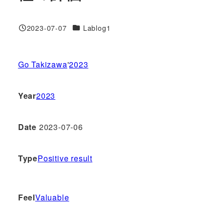
対象DB
2023-07-07
Lablog1
投稿日
Go Takizawa
'
2023
Year
2023
Date
2023-07-06
Type
Positive result
Feel
Valuable