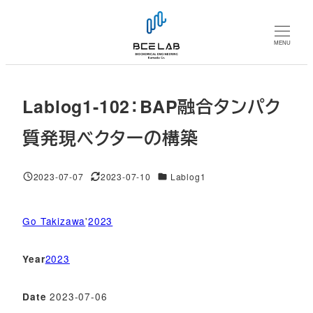
メ
イ
MENU
ン
コ
ン
Lablog1-102：BAP融合タンパク
テ
ン
質発現ベクターの構築
ツ
へ
対象DB
2023-07-07
2023-07-10
Lablog1
移
投稿日
更新日
動
Go Takizawa
'
2023
2023
Year
2023-07-06
Date