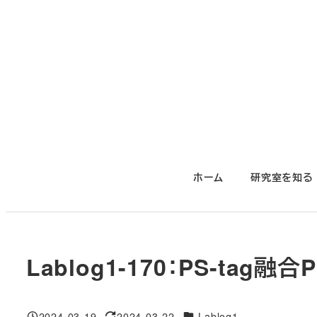
メ
イ
ン
コ
ン
テ
ン
ツ
ホーム
研究室を知る
へ
移
動
Lablog1-170：PS-tag融
対象DB
2024-03-19
2024-03-22
Lablog1