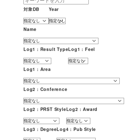
対象DB
Year
Name
Log1 : Result Type
Log1 : Feel
Log1 : Area
Log2 : Conference
Log2 : PRST Style
Log2 : Award
Log3 : Degree
Log4 : Pub Style