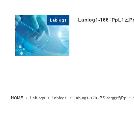
Lablog1-166：Pp
Lablog1
HOME
Lablogs
Lablog1
Lablog1-170：PS-tag融合PpL