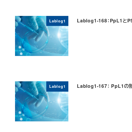
Lablog1-168：PpL1と
Lablog1
Lablog1-167： Pp
Lablog1