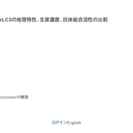
L1とPpLC3の発現特性、生産濃度、抗体結合活性の比較
1 monomerの精製
ログイン
English