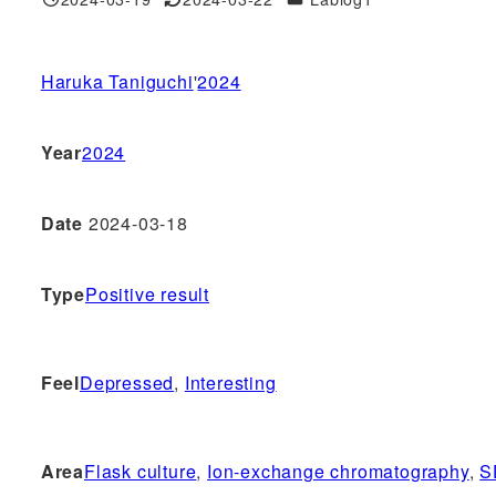
投稿日
更新日
Haruka Taniguchi
'
2024
Year
2024
Date
2024-03-18
Type
Positive result
Feel
Depressed
, 
Interesting
Area
Flask culture
, 
Ion-exchange chromatography
, 
S