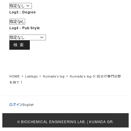
Log3 : Degree
Log4 : Pub Style
検索
HOME
Lablogs
Kumada’s log
Kumada’s log-3：自分の専門分野
を持て！
ログイン
English
© BIOCHEMICAL ENGINEERING LAB. | KUMADA GR.