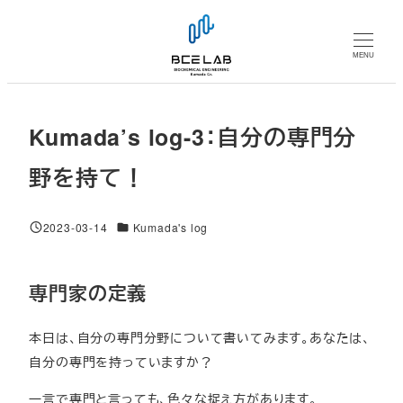
メ
イ
MENU
ン
コ
ン
Kumada’s log-3：自分の専門分
テ
ン
野を持て！
ツ
へ
対象DB
2023-03-14
Kumada's log
移
投稿日
動
専門家の定義
本日は、自分の専門分野について書いてみます。あなたは、
自分の専門を持っていますか？
一言で専門と言っても、色々な捉え方があります。