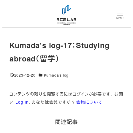
メ
イ
MENU
ン
コ
ン
Kumada’s log-17：Studying
テ
ン
abroad（留学）
ツ
へ
対象DB
2023-12-20
Kumada's log
移
投稿日
動
コンテンツの残りを閲覧するにはログインが必要です。 お願
い
Log In
. あなたは会員ですか ?
会員について
関連記事